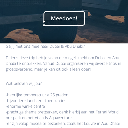
Meedoen!
Ga jij met ons mee naar Dubai & Abu Dhabi?
Tijdens deze trip heb je volop de mogelijkheid om Dubai en Abu
Dhabi te ontdekken. Vanuit Dubai organiseren wij diverse trips in
groepsverband, maar je kan dit ook alleen doen!
Wat beloven wij jou?
-heerlijke temperatuur a 25 graden
-bijzondere lunch en dinerlocaties
-enorme winkelcentra
-prachtige thema pretparken, denk hierbij aan het Ferrari World
pretpark en het Atlantis Aquaventure
-er zijn volop musea te bezoeken, zoals het Louvre in Abu Dhabi