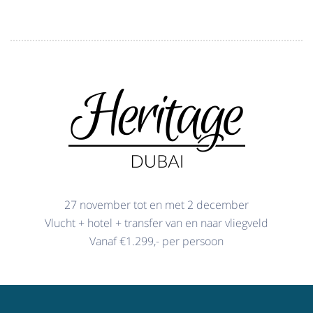
27 november tot en met 2 december
Vlucht + hotel + transfer van en naar vliegveld
Vanaf €1.299,- per persoon