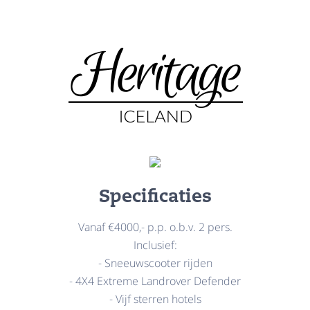
Specificaties
Vanaf €4000,- p.p. o.b.v. 2 pers.
Inclusief:
- Sneeuwscooter rijden
- 4X4 Extreme Landrover Defender
- Vijf sterren hotels