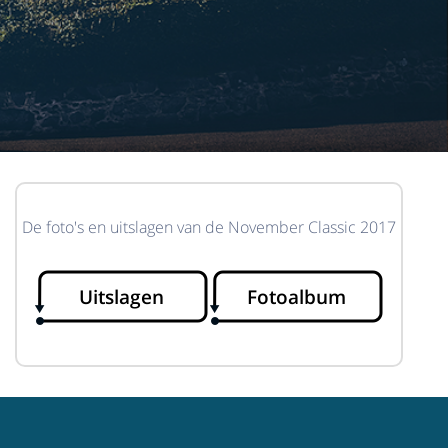
De foto's en uitslagen van de November Classic 2017
Uitslagen
Fotoalbum