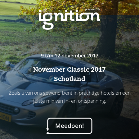
Menu
9 t/m 12 november 2017
November Classic 2017
Schotland
Zoals u van ons gewend bent in prachtige hotels en een
juiste mix van in- en ontspanning.
Meedoen!